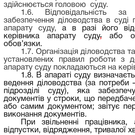
здійснюється головою суду.
1.6. Відповідальність за
забезпечення діловодства в суді 
апарату суду,
а в разі його від
керівника апарату суду
,
або ос
обов’язки.
1.7. Організація діловодства 
установлених правил роботи з д
апарату суду покладаються на керів
1.8. В апараті суду визначаєт
ведення діловодства (за потреби
підрозділі суду), яка забезпе
документів у строки, що передбач
або самим документом; звітує пе
виконання документів.
При звільненні працівника,
відпустки, відрядження, тривалої х