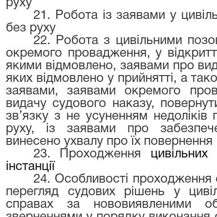
руху
21. Робота із заявами у цивіл
без руху
22. Робота з цивільними поз
окремого провадження, у відкритт
якими відмовлено, заявами про ви
яких відмовлено у прийнятті, а так
заявами, заявами окремого про
видачу судового наказу, повернут
зв’язку з не усуненням недоліків
руху, із заявами про забезпе
винесено ухвалу про їх повернення
23. Проходження
цивільних
інстанції
24. Особливості проходження 
перегляд судових рішень у цивіл
справах за нововиявленими о