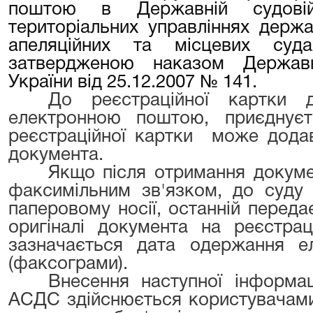
поштою в Державній судовій 
територіальних управліннях держав
апеляційних та місцевих суда
затвердженою наказом Державно
України від 25.12.2007 № 141.
До реєстраційної картки 
електронною поштою, приєднує
реєстраційної картки може додав
документа.
Якщо після отримання докум
факсимільним зв'язком, до суду
паперовому носії, останній перед
оригіналі документа на реєстра
зазначається дата одержання ел
(факсограми).
Внесення наступної інформа
АСДС здійснюється користувачами