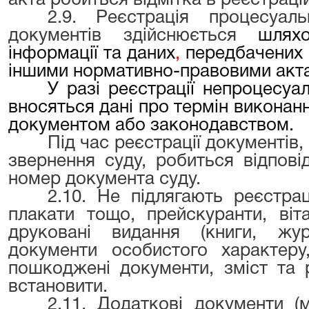
акта робиться відмітка в реєстраці
2.9. Реєстрація процесуал
документів здійснюється
шлях
інформації та даних
,
передбачених
іншими нормативно-правовими акт
У разі реєстрації непроцесу
вносяться дані про термін виконан
документом або законодавством.
Під час реєстрації документів,
звернення суду, робиться відпові
номер документа суду.
2.10. Не підлягають реєстрац
плакати тощо, прейскуранти, віт
друковані видання (книги, журн
документи особистого характеру
пошкоджені документи, зміст та 
встановити.
2.11. Додаткові документи (