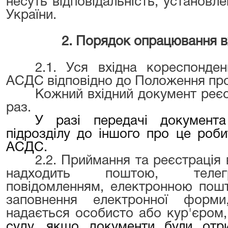
несуть відповідальність, установ
України.
2. Порядок опрацювання вх
2.1. Уся вхідна кореспонден
АСДС відповідно до Положення пр
Кожний вхідний документ реєс
раз.
У разі передачі документа
підрозділу до іншого про це роби
АСДС.
2.2. Приймання та реєстрація 
надходить поштою, телег
повідомленням, електронною пош
заповнення електронної форм
надається особисто або кур'єром,
суду, якщо документи були отри