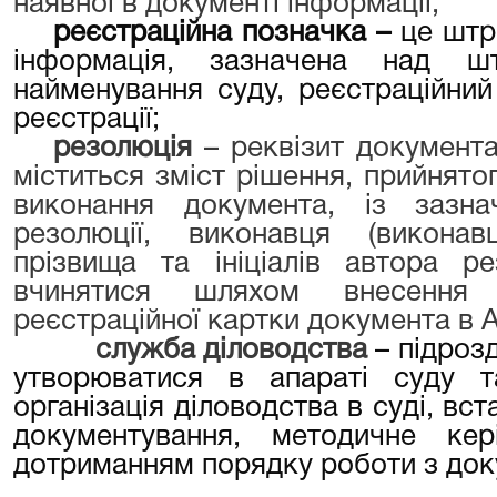
наявної в документі інформації;
реєстраційна позначка –
це штр
інформація, зазначена над ш
найменування суду, реєстраційни
реєстрації;
резолюція
– реквізит документа
міститься зміст рішення, прийнят
виконання документа, із зазн
резолюції, виконавця (виконавц
прізвища та ініціалів автора р
вчинятися шляхом внесення 
реєстраційної картки документа в
служба діловодства
– підроз
утворюватися в апараті суду 
організація діловодства в суді, вс
документування, методичне ке
дотриманням порядку роботи з доку