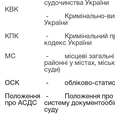
судочинства України
КВК
-
Кримінально-ви
України
КПК
-
Кримінальний п
кодекс України
МС
-
місцеві загальні
районні у містах, місь
суди)
ОСК
-
обліково-стати
Положення
-
Положення про 
про АСДС
систему доку
суду