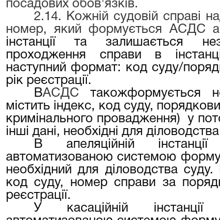
посадових обов'язків.
2.14. Кожній судовій справі н
номер, який формується АСДС а
інстанції та залишається не
проходження справи в інстан
наступний формат: код суду/поряд
рік реєстрації.
В
АСДС
такожформується н
містить індекс, код суду, порядков
кримінального провадження) у поточ
інші дані, необхідні для діловодства
В апеляційній інстанц
автоматизованою системою форму
необхідний для діловодства суду.
код суду, номер справи за поряд
реєстрації.
У касаційній інстанці