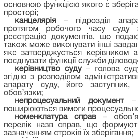
основною функцією якого є зберіган
просторі;
канцелярія
– підрозділ апар
протягом робочого часу суду 
реєстрацію документів, що подаю
також може виконувати інші завда
яке затверджується керівником а
поєднувати функції служби діловод
керівництво суду
– голова суду
згідно з розподілом адміністрати
апарату суду, його заступник, 
обов’язки;
непроцесуальний документ
– 
поширюються вимоги процесуально
номенклатура справ
– обов’я
перелік назв справ, що формують
зазначенням строків їх зберігання;