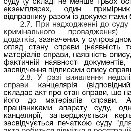
суду (у складі не менше трьох ос
екземплярах, один примірни
відправнику разом із документами б
2.7. При надходженні до суду 
кримінального провадження) п
додатків,
зазначених у супровідном
огляд стану справи (наявність т
матеріалів справи, наявність опису,
фактичній наявності документів,
засвідчення підписами опису справи
2.8. У разі виявлення недол
справи
канцелярія (відповідни
складає акт про стан справи, що на
його до матеріалів справи. А
працівниками апарату суду, о
канцелярії, затверджується кер
засвідчується печаткою суду
"дл