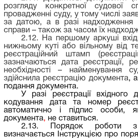
розгляду конкретної судової 
провадженні суду, у тому числі зая
за датою, а в разі надходження 
справи – також за часом їх надход
2.12. На першому аркуші вхі
нижньому куті або вільному від т
реєстраційний штамп (реєстрац
зазначаються дата реєстрації, р
необхідності – найменування су
здійснила реєстрацію документа
, 
подання документа.
У разі реєстрації вхідного
кодування дата та номер реєс
автоматично і підпис особи, я
документа
,
не ставиться.
2.13. Порядок роботи 
визначається Інструкцією про пор