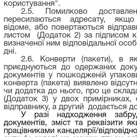
користування".
2.5. Помилково доставл
пересилаються адресату, якщо
відоме, або повертаються відправ
листом (Додаток 2) за підписом к
визначеної ним відповідальної особ
дні.
2.6. Конверти (пакети), в я
приєднуються до одержаних доку
документів у пошкодженій упаковц
конверта (пакета) виявлено відсут
чи додатка до нього, про
(Додаток 3) у двох примірниках,
відправнику, а другий додається до
У разі надходження забр
документів, зміст та реквізити я
працівниками канцелярії/відповідно