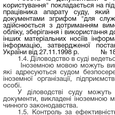
користування" покладається на під
працівника апарату суду, яки
документами згрифом "для служб
здійснюється з дотриманням вимо
обліку, зберігання і використання д
інших матеріальних носіїв інформ
інформацію, затвердженої поста
України від 27.11.1998 р. № 1893,
1.4. Діловодство в суді ведет
Іноземною мовою можуть вик
які адресуються судом безпосер
іноземної організації, підприємс
особі.
У діловодстві суду можуть 
документи, викладені іноземною м
чинного законодавства.
1.5. Контроль за ефективніст