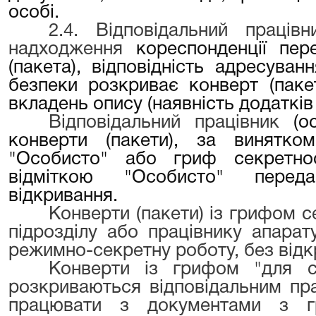
особі.
2.4. Відповідальний праців
надходження
кореспонденції пере
(пакета), відповідність адресува
безпеки розкриває конверт (пакет
вкладень опису (наявність додатків
Відповідальний працівник
(о
конверти (пакети), за винятк
"
Особисто
"
або гриф секретност
відміткою
"
Особисто
"
передаю
відкривання.
Конверти (пакети) із грифом 
підрозділу або працівнику апарат
режимно-секретну роботу, без відк
Конверти із грифом "для с
розкриваються відповідальним пр
працювати з документами з г