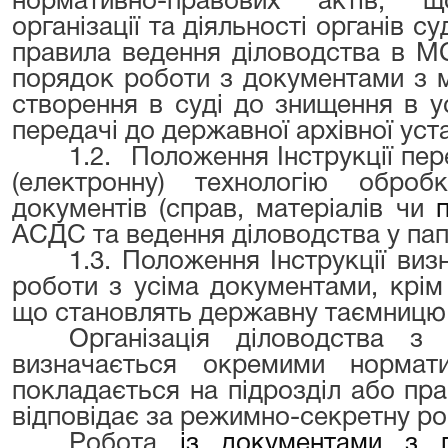
нормативно-правових актів, 
організації та діяльності органів с
правила ведення діловодства в М
порядок роботи з документами з 
створення в суді до знищення в 
передачі до державної архівної уст
1.2.
Положення Інструкції пе
(електронну) технологію обро
документів (справ, матеріалів чи
АСДС та ведення діловодства у пап
1.3. Положення Інструкції ви
роботи з усіма документами, крім т
що становлять державну таємницю
Організація діловодства з
визначається окремими нормат
покладається на підрозділ або пра
відповідає за режимно-секретну ро
Робота
із документами з 