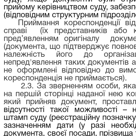
прийому керівництвом суду, забез
(відповідним структурним підрозділ
Приймання кореспонденції від
справі (їх представників або к
пред’явленням оригіналу докуме
(документа, що підтверджує повн
належність його до організац
непред'явлення таких документів 
не оформлені відповідно до вимо
кореспонденція не приймається).
2.3. За зверненням особи, як
на першій сторінці наданої нею коп
який прийняв документ, проста
відсутності такої можливості – 
штамп суду (реєстраційну позначку
зазначенням дати (у разі необхі
документа, своєї посади, прізвища 