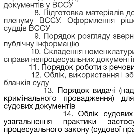
документів у ВССУ
8. Підготовка матеріалів до зб
пленуму ВССУ. Оформлення ріше
суддів ВССУ
9. Порядок розгляду звернень
публічну інформацію
10. Складення номенклатури с
справи непроцесуальних документі
11.
Порядок роботи з речов
12. Облік, використання і збері
бланків суду
13.
Порядок видачі (над
кримінального провадження) дл
судових документів
14. Облік судових справ
узагальнення практики застос
процесуального закону (судової пр