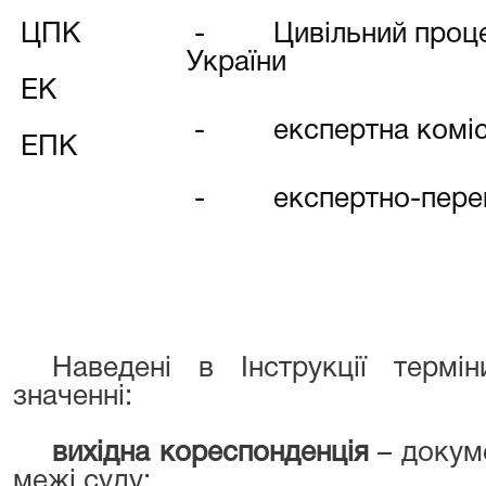
ЦПК
-
Цивільний проц
України
ЕК
-
експертна коміс
ЕПК
-
експертно-перев
Наведені в Інструкції терм
значенні:
вихідна кореспонденція
– докум
межі суду;