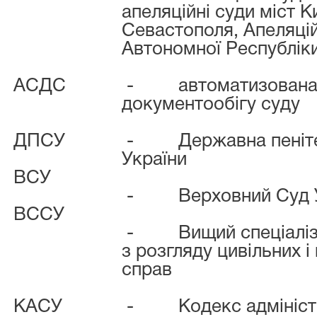
апеляційні суди міст К
Севастополя, Апеляці
Автономної Республік
АСДС
-
автоматизована
документообігу суду
ДПСУ
-
Державна пеніт
України
ВСУ
-
Верховний Суд 
ВССУ
-
Вищий спеціаліз
з розгляду цивільних і
справ
КАСУ
-
Кодекс адмініс