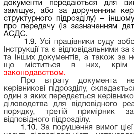
документи передаються для ви
заміщує, або за дорученням кері
структурного підрозділу) – іншом
про передачу (із зазначенням дат
АСДС.
1.9.
Усі працівники суду зобо
Інструкції та є відповідальними з
та інших документів, а також за 
що міститься в них, крім 
законодавством.
Про втрату документа нев
керівникові підрозділу, складаєтьс
один з яких передається керівников
діловодства для відповідного ре
порядку, третій примірник з
відповідного підрозділу.
1.10.
За порушення вимог цієї 