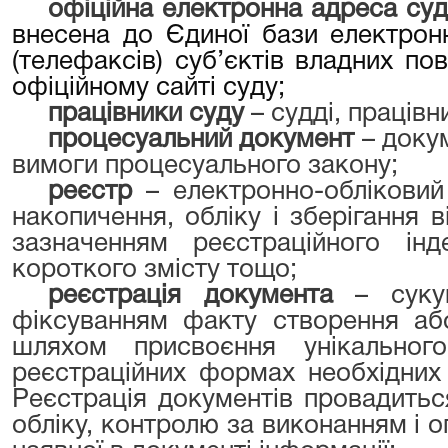
офіційна електронна адреса су
внесена до Єдиної бази електрон
(телефаксів) суб’єктів владних п
офіційному сайті суду;
працівники суду
– судді, працівн
процесуальний документ
– доку
вимоги процесуального закону;
реєстр
– електронно-обліковий
накопичення, обліку і зберігання 
зазначенням реєстраційного інд
короткого змісту тощо;
реєстрація документа
– сукуп
фіксуванням факту створення аб
шляхом присвоєння унікально
реєстраційних формах необхідних
Реєстрація документів провадитьс
обліку, контролю за виконанням і