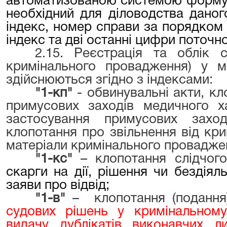
автоматизованою системою форму
необхідний для діловодства даног
індекс, номер справи за порядком 
індекс та дві останні цифри поточно
2.15. Реєстрація та облік с
кримінального провадження) у м
здійснюються згідно з індексами:
"
1-кп
"
- обвинувальні акти, к
примусових заходів медичного х
застосування примусових заход
клопотання про звільнення від крим
матеріали кримінального проваджен
"
1-кс
"
– клопотання слідчог
скарги на дії, рішення чи бездіяль
заяви про відвід;
"
1-в
"
– клопотання (подання)
судових рішень у кримінальному
видачу дублікатів виконавчих л