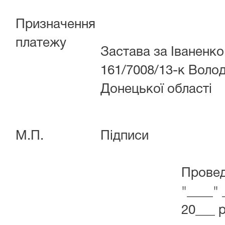
Призначення
платежу
Застава за Іваненко 
161/7008/13-к Воло
Донецької області
М.П.
Підписи
Провед
"____"
20___ 