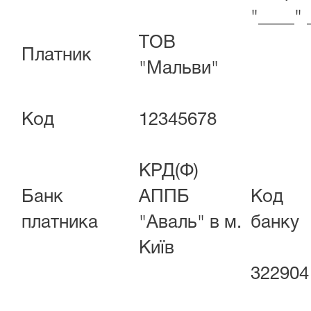
"____"
ТОВ
Платник
"Мальви"
Код
12345678
КРД(Ф)
Банк
АППБ
Код
платника
"Аваль" в м.
банку
Київ
322904