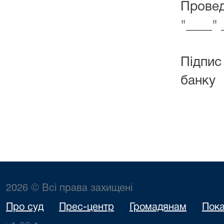
Провед
"____"
Підпис
банку
2026 © Всі права захищені
Про суд
Прес-центр
Громадянам
Пока