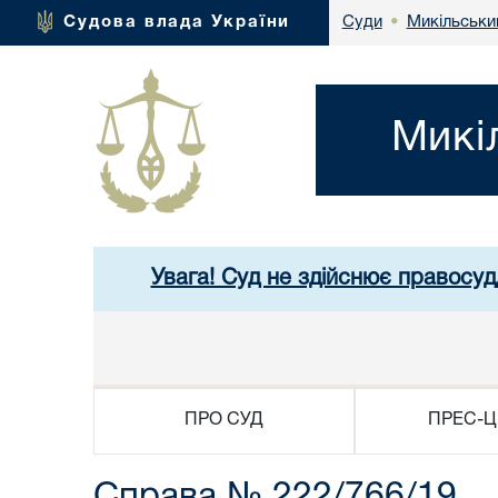
Микільськи
Судова влада України
Суди
•
Микі
Увага! Суд не здійснює правосуд
ПРО СУД
ПРЕС-Ц
Cправа № 222/766/19