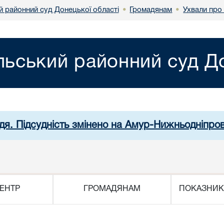
й районний суд Донецької області
Громадянам
Ухвали про
•
•
льський районний суд До
дя. Підсудність змінено на Амур-Нижньодніпро
ЕНТР
ГРОМАДЯНАМ
ПОКАЗНИК