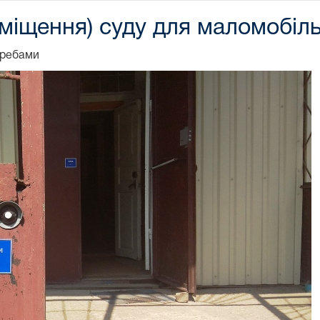
риміщення) суду для маломобіл
требами