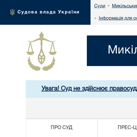
Микільськи
Суди
•
Судова влада України
Інформація для ос
•
Микі
Увага! Суд не здійснює правосуд
ПРО СУД
ПРЕС-Ц