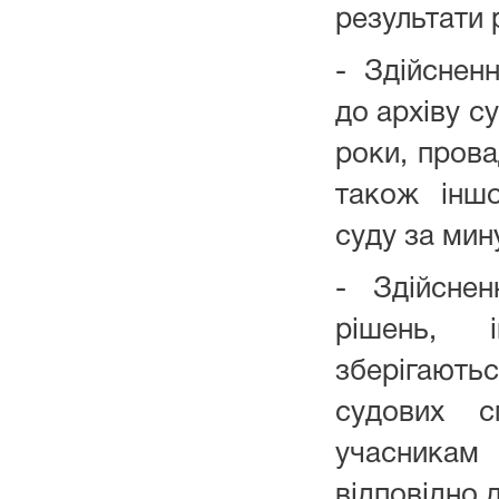
результати 
- Здійснен
до архіву с
роки, прова
також іншо
суду за мин
- Здійснен
рішень, 
зберігають
судових с
учасника
відповідно 