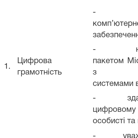
- умінн
комп’ютерн
забезпеченн
- навич
Цифрова
пакетом Mic
1.
грамотність
з інфор
системами в
- здатніс
цифровому
особисті та 
- уважніс