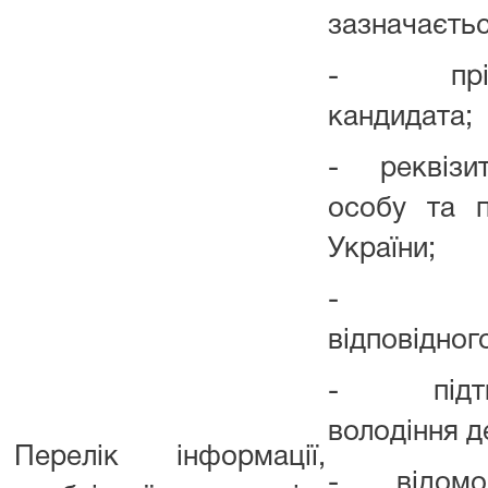
зазначаєтьс
- прізви
кандидата;
- реквізит
особу та п
України;
- підтв
відповідног
- підтвер
володіння 
Перелік інформації,
- відомост