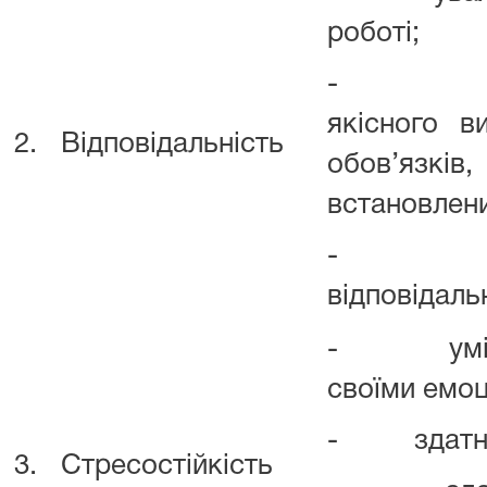
роботі;
- усвід
якісного в
2.
Відповідальність
обов’язків
встановлен
- усві
відповідаль
- уміння 
своїми емоц
- здатніс
3.
Стресостійкість