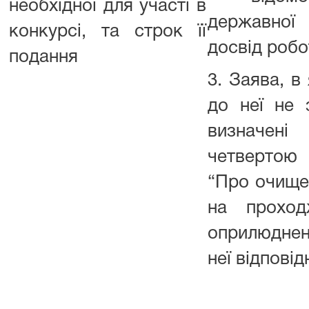
необхідної для участі в
державної
конкурсі, та строк її
досвід робо
подання
3. Заява, в
до неї не 
визначені
четвертою 
“Про очищен
на проход
оприлюдне
неї відпові