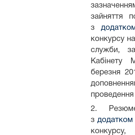
зазначення
зайняття 
з
додатко
конкурсу на
служби, з
Кабінету М
березня 20
доповнен
проведення 
2. Резю
з
додатком
конкурсу