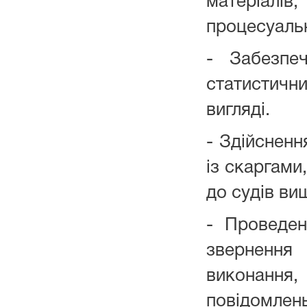
матеріалів,
процесуаль
- Забезпеч
статистичн
вигляді.
- Здійсненн
із скаргами
до судів вищ
- Проведе
зверненн
виконання,
повідомле