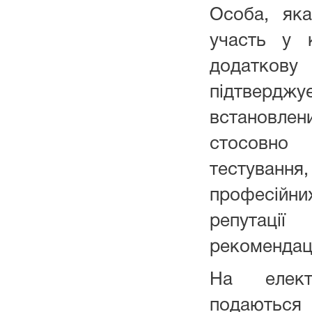
Особа, як
участь у 
додатко
підтвер
встановл
стосовно 
тестуван
професій
репутац
рекомендації
На елект
подаються