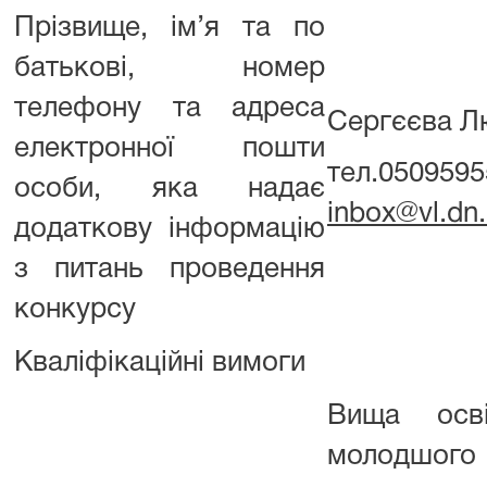
Прізвище, ім’я та по
батькові, номер
телефону та адреса
Сергєєва Л
електронної пошти
тел.0509595
особи, яка надає
inbox@
v
l.dn
додаткову інформацію
з питань проведення
конкурсу
Кваліфікаційні вимоги
Вища осв
молодшого 