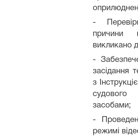
оприлюднен
- Перевiрк
причини в
викликано д
- Забезпеч
засідання т
з Інструкці
судового
засобами;
- Проведен
режимі віде