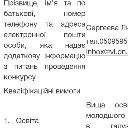
Прізвище, ім’я та по
батькові, номер
телефону та адреса
Сергєєва Л
електронної пошти
тел.0509595
особи, яка надає
inbox@
v
l.dn
додаткову інформацію
з питань проведення
конкурсу
Кваліфікаційні вимоги
Вища осв
молодшого 
1.
Освіта
в галуз