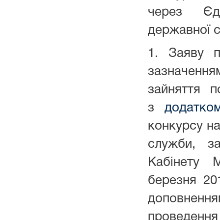
через Єд
державної 
1. Заяву п
зазначення
зайняття 
з
додатко
конкурсу на
служби, з
Кабінету М
березня 20
доповнен
проведення 