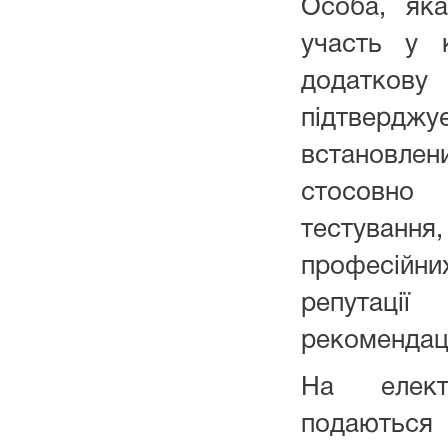
Особа, як
участь у 
додатко
підтвер
встановл
стосовно 
тестуван
професій
репутац
рекомендації
На елект
подаються