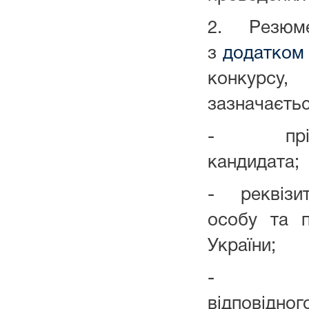
2. Резю
з
додатком
конкурсу
зазначаєтьс
- прізви
кандидата;
- реквізит
особу та п
України;
- підтв
відповідног