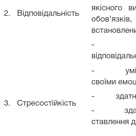
якісного в
2.
Відповідальність
обов’язків
встановлен
- усві
відповідаль
- уміння 
своїми емоц
- здатніс
3.
Стресостійкість
- здатніс
ставлення д