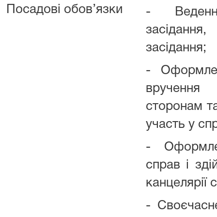
Посадові обов’язки
- Веден
засіданн
засідання;
- Оформле
вручення
сторонам та
участь у спр
- Оформле
справ і зді
канцелярії с
- Своєчасн