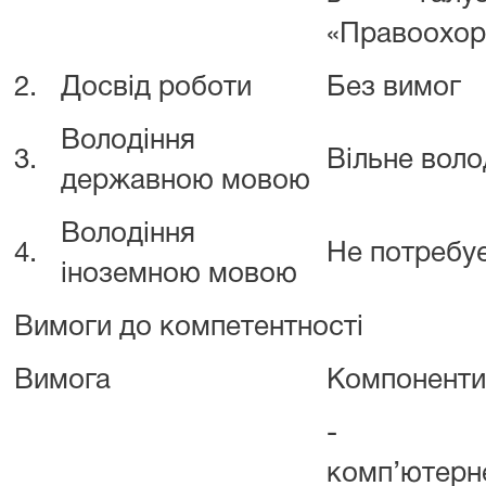
«Правоохоро
2.
Досвід роботи
Без вимог
Володіння
3.
Вільне вол
державною мовою
Володіння
4.
Не потребу
іноземною мовою
Вимоги до компетентності
Вимога
Компоненти
- умінн
комп’ютерн