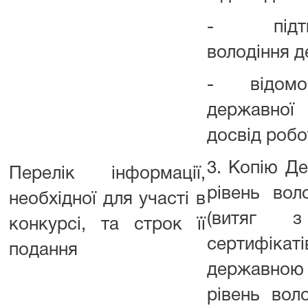
- підтвер
володіння 
- відомост
державної
досвід робо
3. Копію Д
Перелік інформації,
рівень во
необхідної для участі в
(витяг 
конкурсі, та строк її
сертифікат
подання
державною
рівень вол