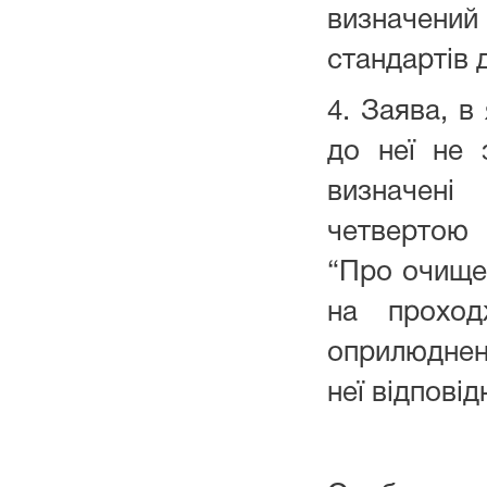
визначений
стандартів 
4. Заява, в
до неї не 
визначені
четвертою 
“Про очищен
на проход
оприлюдне
неї відпові