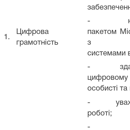
забезпеченн
- навич
Цифрова
пакетом Mic
1.
грамотність
з інфор
системами в
- здатніс
цифровому
особисті та 
- уважніс
роботі;
- усвід