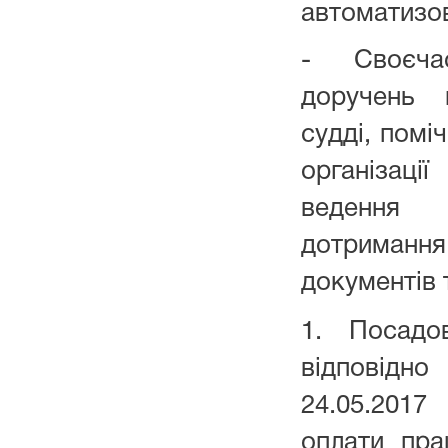
автоматизов
- Своєчас
доручень 
судді, помі
організаці
ведення 
дотриман
документів 
1. Посадо
відповідн
24.05.201
оплати пра