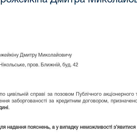
 Миколайовичу
 Ближній, буд. 42
ільній справі за позовом Публічного акціонерного то
ння заборгованості за кредитним договором, призначено
дині
.
ля надання пояснень, а у випадку неможливості з’явитися