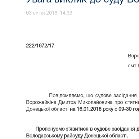
03 січня 2018, 14:33
222/1672/17
Ворожейкіну Дмитру
смт. Нікольське, пров.
Повідомляємо, що судове засідання по цив
Ворожейкіна Дмитра Миколайовича про стягне
Донецької області
на 16.01.2018 року о 09-30 го
Пропонуємо з’явитися в судове засідання д
Володарському райсуду Донецької області.