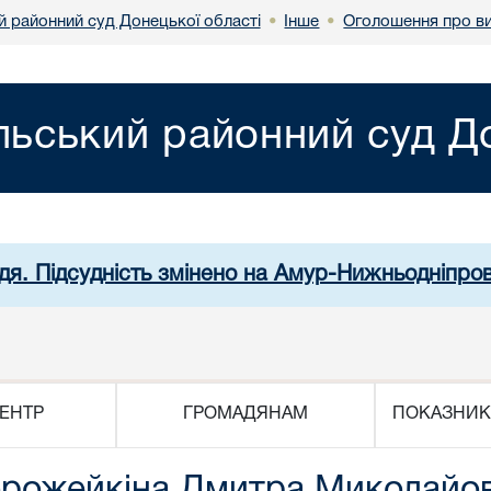
й районний суд Донецької області
Інше
Оголошення про ви
•
•
льський районний суд До
дя. Підсудність змінено на Амур-Нижньодніпро
ЕНТР
ГРОМАДЯНАМ
ПОКАЗНИК
Ворожейкіна Дмитра Миколайо