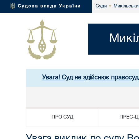
Микільськи
Судова влада України
Суди
•
Микі
Увага! Суд не здійснює правосуд
ПРО СУД
ПРЕС-Ц
Увага виклик до суду 