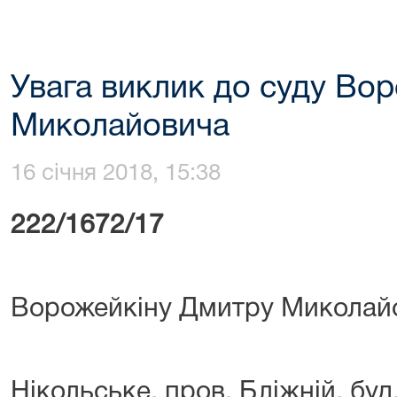
Увага виклик до суду Во
Миколайовича
16 січня 2018, 15:38
222/1672/17
Ворожейкіну Дмитру Микол
см
Нікольське, пров. Бліжній, буд