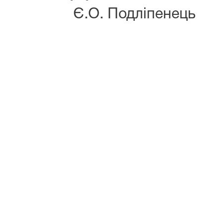
Є.О. Подліпенець