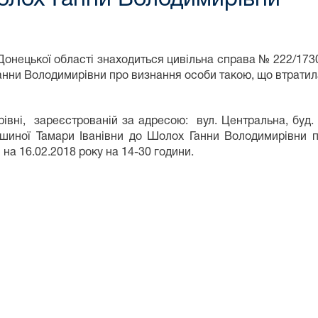
онецької області знаходиться цивільна справа № 222/173
анни Володимирівни про визнання особи такою, що втрати
івні, зареєстрованій за адресою: вул. Центральна, буд. 
ьшиної Тамари Іванівни до Шолох Ганни Володимирівни 
а 16.02.2018 року на 14-30 години.