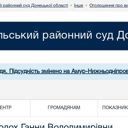
й районний суд Донецької області
Інше
Оголошення про ви
•
•
льський районний суд До
дя. Підсудність змінено на Амур-Нижньодніпро
ЕНТР
ГРОМАДЯНАМ
ПОКАЗНИК
олох Ганни Володимирівни