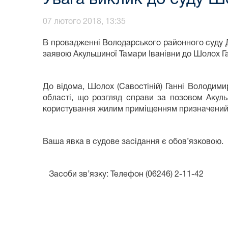
07 лютого 2018, 13:35
В провадженні Володарського районного суду Д
заявою Акульшиної Тамари Іванівни до Шолох Г
До відома, Шолох (Савостіній) Ганні Володимир
області, що розгляд справи за позовом Акул
користування жилим приміщенням призначений н
Ваша явка в судове засідання є обов’язковою.
Засоби зв’язку: Телефон (06246) 2-11-42