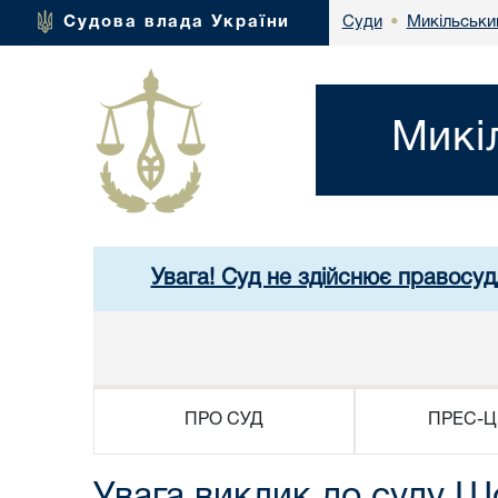
Микільськи
Судова влада України
Суди
•
Микі
Увага! Суд не здійснює правосуд
ПРО СУД
ПРЕС-Ц
Увага виклик до суду Ш