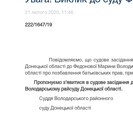
21 лютого 2020, 11:46
222/1647/19
Федоновій Марині 
с. Гранітне, пров. 
Повідомляємо, що судове засідання по цив
Донецької області до Федонової Марини Володим
області про позбавлення батьківських прав, пр
Пропонуємо з’явитися в судове засідання д
Володарському райсуду Донецької області.
Суддя Володарського районного
суду Донецької області 