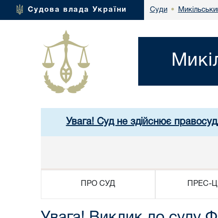
Микільськи
Судова влада України
Суди
•
Микі
Увага! Суд не здійснює правосуд
ПРО СУД
ПРЕС-Ц
Увага! Виклик до суду 