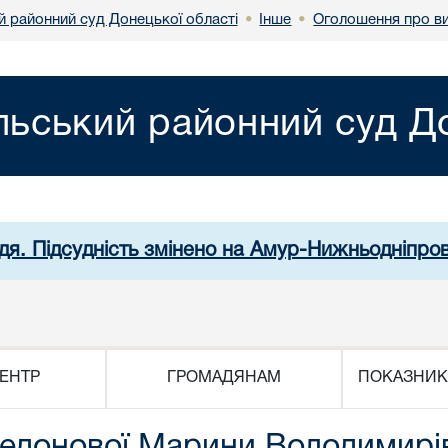
й районний суд Донецької області
Інше
Оголошення про ви
•
•
льський районний суд До
дя. Підсудність змінено на Амур-Нижньодніпро
ЕНТР
ГРОМАДЯНАМ
ПОКАЗНИК
Федонової Марини Володимирі