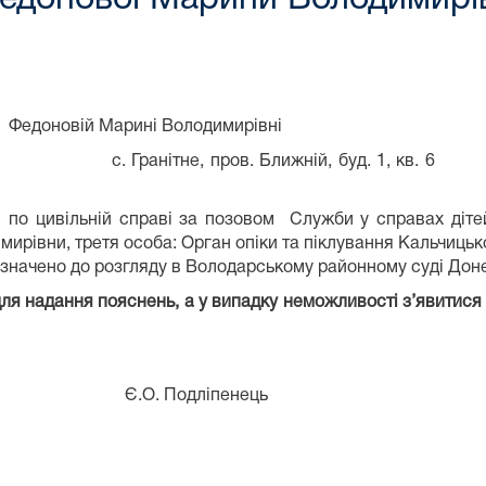
Володимирівні
Ближній, буд. 1, кв. 6
ільній справі за позовом Служби у справах дітей Нік
ирівни, третя особа: Орган опіки та піклування Кальчицько
изначено до розгляду в Володарському районному суді Дон
ля надання пояснень, а у випадку неможливості з’явитися
Є.О. Подліпенець