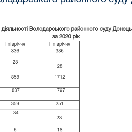
 діяльності Володарського районного суду Донецьк
за 2020 рік
І півріччя
ІІ півріччя
336
336
28
28
858
1712
837
1797
359
251
34
23
6
18