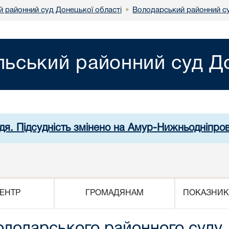
й районний суд Донецької області
Володарський районний су
•
льський районний суд До
дя. Підсудність змінено на Амур-Нижньодніпро
ЕНТР
ГРОМАДЯНАМ
ПОКАЗНИК
олодарського районного суду 