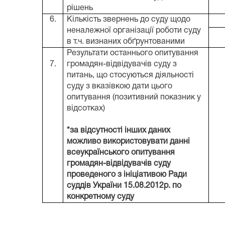
рішень
6.
Кількість звернень до суду щодо
неналежної організації роботи суду
в т.ч. визнаних обґрунтованими
Результати останнього опитування
7.
громадян-відвідувачів суду з
питань, що стосуються діяльності
суду з вказівкою дати цього
опитування (позитивний показник у
відсотках)
*за відсутності інших даних
можливо використовувати данні
всеукраїнського опитування
громадян-відвідувачів суду
проведеного з ініціативою Ради
суддів України 15.08.2012р. по
конкретному суду