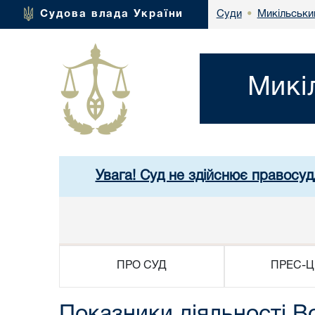
Микільськи
Судова влада України
Суди
•
Микі
Увага! Суд не здійснює правосуд
ПРО СУД
ПРЕС-Ц
Показники діяльності В