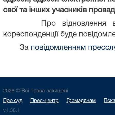
свої та інших учасників прова
Про відновлення відпр
кореспонденції буде повідомл
За
повідомленням прессл
2026 © Всі права захищені
Про суд
Прес-центр
Громадянам
Пока
v1.38.1