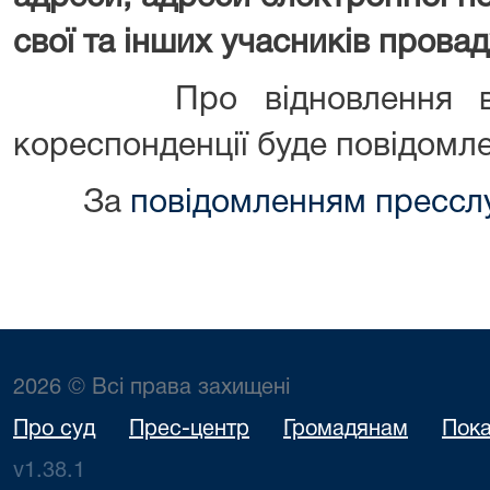
свої та інших учасників прова
Про відновлення відпр
кореспонденції буде повідомл
За
повідомленням прессл
2026 © Всі права захищені
Про суд
Прес-центр
Громадянам
Пока
v1.38.1