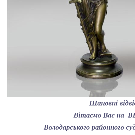
Шановні відві
Вітаємо
Вас
на В
Володарського
районного су