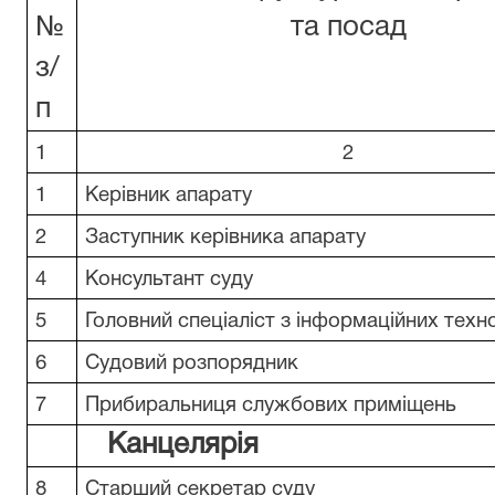
№
та посад
з/
п
1
2
1
Керівник апарату
2
Заступник керівника апарату
4
Консультант суду
5
Головний спеціаліст з інформаційних техн
6
Судовий розпорядник
7
Прибиральниця службових приміщень
Канцелярія
8
Старший секретар суду