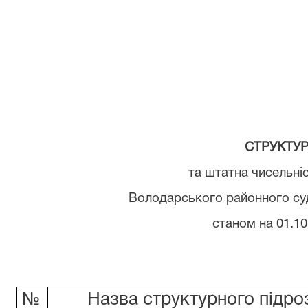
СТРУКТУ
та штатна чисельні
Володарського районного суд
станом на 01.10
№
Назва структурного підро