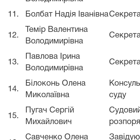
11.
Болбат Надія Іванівна
Секрета
Темір Валентина
12.
Секрета
Володимирівна
Павлова Ірина
13.
Секрета
Володимирівна
Білоконь Олена
Консуль
14.
Миколаївна
суду
Пугач Сергій
Судови
15.
Михайлович
розпор
Савченко Олена
Завідую