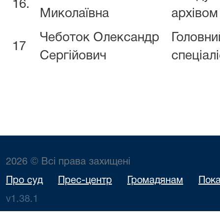
16.
Миколаївна
архівом
Чеботок Олександр
Головни
17
Сергійович
спеціалі
2026 © Всі права захищені
Про суд
Прес-центр
Громадянам
Пока
v1.38.1