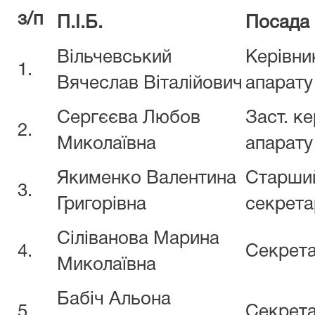
з/п
П.І.Б.
Посада
Вільчевський
Керівни
1.
Вячеслав Віталійович
апарату
Сергєєва Любов
Заст. к
2.
Миколаївна
апарату
Якименко Валентина
Старши
3.
Григорівна
секрета
Сіліванова Марина
4.
Секрет
Миколаївна
Бабіч Альона
5.
Секрет