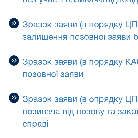
без участі позивача/відпові
Зразок заяви (в порядку ЦП
залишення позовної заяви б
Зразок заяви (в порядку КА
позовної заяви
Зразок заяви (в опрядку ЦП
позивача від позову та зак
справі