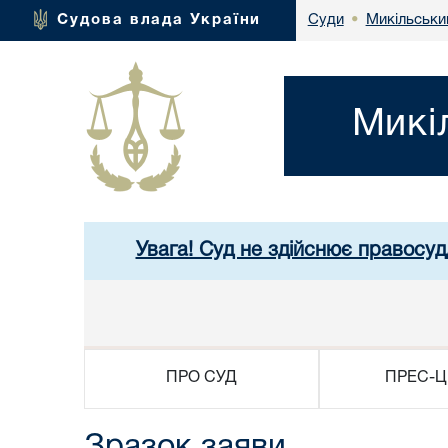
Микільськи
Судова влада України
Суди
•
Микі
Увага! Суд не здійснює правосуд
ПРО СУД
ПРЕС-Ц
Зразок заяви