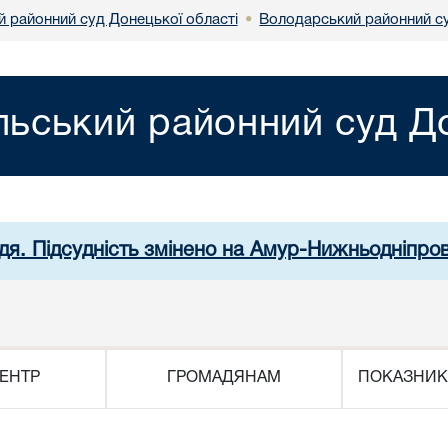
й районний суд Донецької області
Володарський районний су
•
льський районний суд До
дя. Підсудність змінено на Амур-Нижньодніпро
ЕНТР
ГРОМАДЯНАМ
ПОКАЗНИК