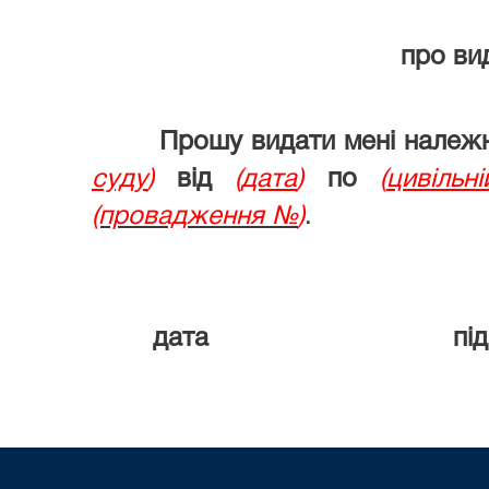
про ви
Прошу видати мені належн
суду
)
від
(
дата
)
по
(
цивільн
(провадження №
)
.
дата підпи