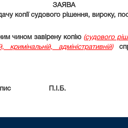
ЗАЯВА
дачу копії судового рішення, вироку, по
им чином завірену копію
(
судового ріш
ій, кримінальній, адміністративній
)
сп
с П.І.Б.