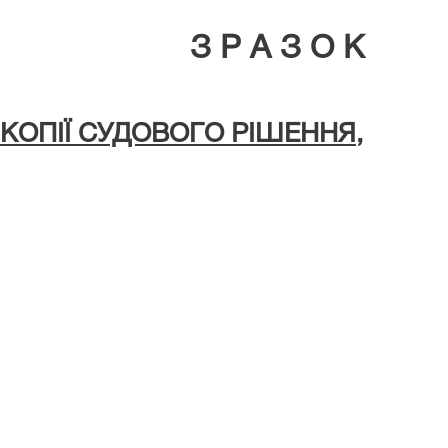
З Р А З О К
ПІЇ СУДОВОГО РІШЕННЯ,