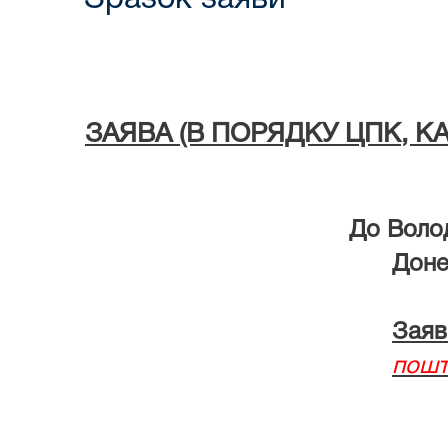
ЗАЯВА (В ПОРЯДКУ ЦПК
До Воло
Донецької об
Заяв
пошт