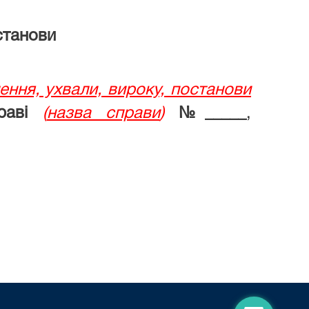
станови
ення, ухвали, вироку, постанови
раві
(
назва справи
)
№_____
,