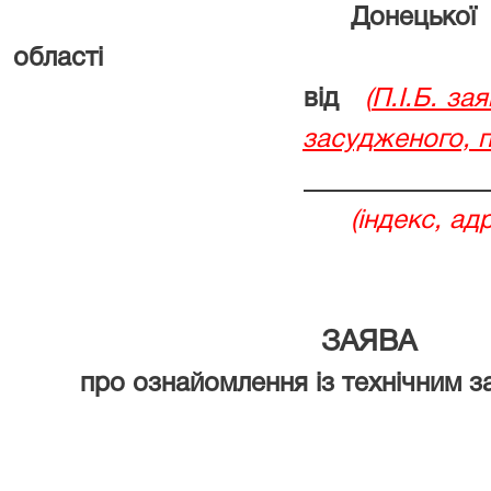
Донецької
області
від
(
П.І.Б. за
засудженого, 
(індекс, адреса місц
ЗАЯВА
про ознайомлення із технічним з