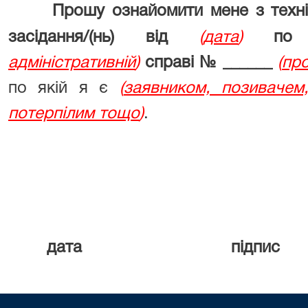
Прошу ознайомити мене з техні
засідання/(нь) від
(
дата
)
по
адміністративній
)
справі № ______
(
пр
по якій я є
(
заявником, позивачем,
потерпілим тощо
)
.
дата підпис 