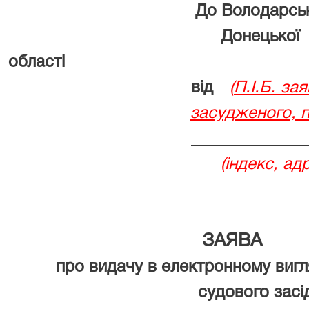
До Володарськ
Донецької
області
від
(
П.І.Б. за
засудженого, 
(індекс, адреса місц
ЗАЯВА
про видачу в електронному вигля
судового засі