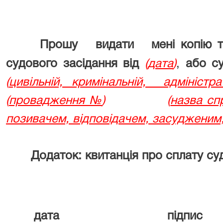
Прошу видати мені копію тех
судового засідання від
(
дата
)
,
або су
(
цивільній, кримінальній, адміністра
(
провадження №
)
(
назва сп
позивачем, відповідачем, засудженим
Додаток: квитанція про сплату су
дата підпис П