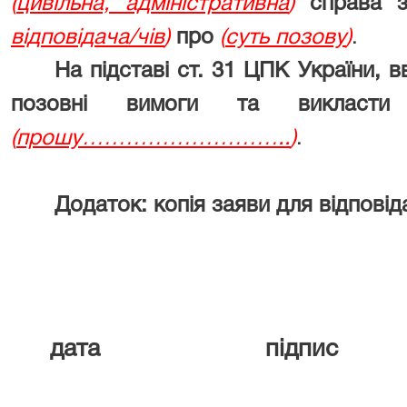
(
цивільна, адміністративна
)
справа 
відповідача/чів
)
про
(
суть позову
)
.
На підставі ст. 31 ЦПК України, 
позовні вимоги та викласти
(
прошу………………………..
)
.
Додаток:
копія заяви для відповід
дата підпис П.