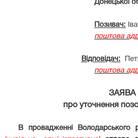
Донецької обла
Позивач:
Іва
поштова адр
Відповідач:
Петр
поштова адр
ЗАЯВА
про уточнення поз
В провадженні Володарського р