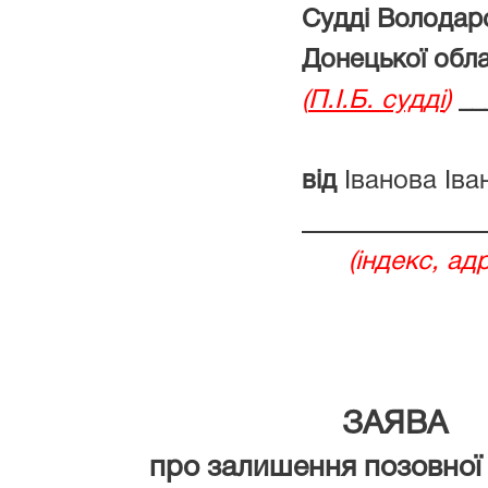
Судді Володар
Донецької обла
(
П.І.Б. судді
)
__
від
Іванова Іва
(індекс, а
ЗАЯВА
про залишення позовної 