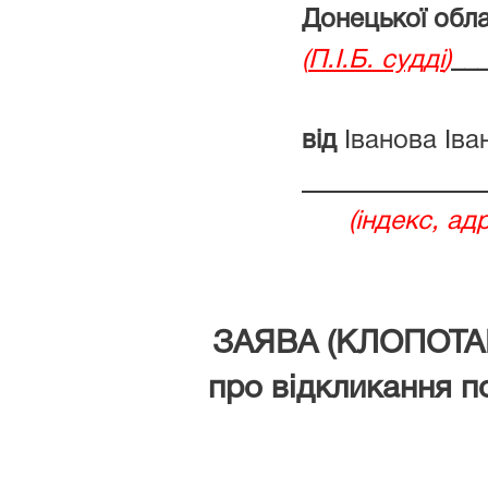
Донецької обла
(
П.І.Б. судді
)
__
від
Іванова Іва
(індекс, адр
ЗАЯВА (КЛОПОТА
про відкликання п