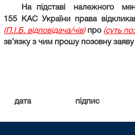
На підставі належного м
155 КАС України права відклика
(
П.І.Б. відповідача/чів
)
про
(
суть по
зв’язку з чим прошу позовну заяву
дата підпис П.І