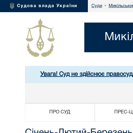
Микільськи
Судова влада України
Суди
•
Микі
Увага! Суд не здійснює правосуд
ПРО СУД
ПРЕС-Ц
Січень-Лютий-Березень