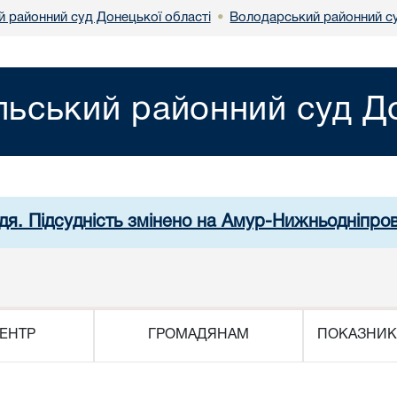
й районний суд Донецької області
Володарський районний су
•
льський районний суд До
дя. Підсудність змінено на Амур-Нижньодніпро
ЕНТР
ГРОМАДЯНАМ
ПОКАЗНИК