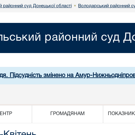
й районний суд Донецької області
Володарський районний су
•
льський районний суд До
дя. Підсудність змінено на Амур-Нижньодніпро
ЕНТР
ГРОМАДЯНАМ
ПОКАЗНИК
-Квітень