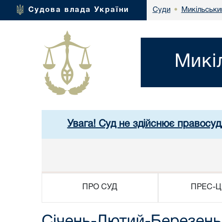
Микільськи
Судова влада України
Суди
•
Микі
Увага! Суд не здійснює правосуд
ПРО СУД
ПРЕС-Ц
Січень-Лютий-Березень