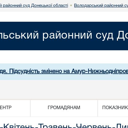
й районний суд Донецької області
Володарський районний су
•
льський районний суд До
дя. Підсудність змінено на Амур-Нижньодніпро
ЕНТР
ГРОМАДЯНАМ
ПОКАЗНИК
-Квітень-Травень-Червень-Ли