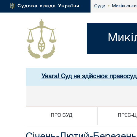
Микільськи
Судова влада України
Суди
•
Микі
Увага! Суд не здійснює правосуд
ПРО СУД
ПРЕС-Ц
Січень-Лютий-Березень