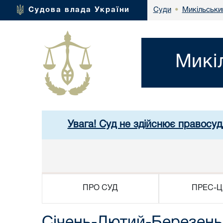
Микільськи
Судова влада України
Суди
•
Микі
Увага! Суд не здійснює правосуд
ПРО СУД
ПРЕС-Ц
Січень-Лютий-Березень