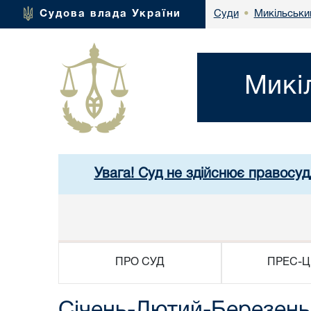
Микільськи
Судова влада України
Суди
•
Микі
Увага! Суд не здійснює правосуд
ПРО СУД
ПРЕС-Ц
Січень-Лютий-Березень