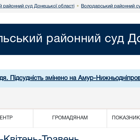
й районний суд Донецької області
Володарський районний су
•
льський районний суд До
дя. Підсудність змінено на Амур-Нижньодніпро
ЕНТР
ГРОМАДЯНАМ
ПОКАЗНИК
-Квітень-Травень