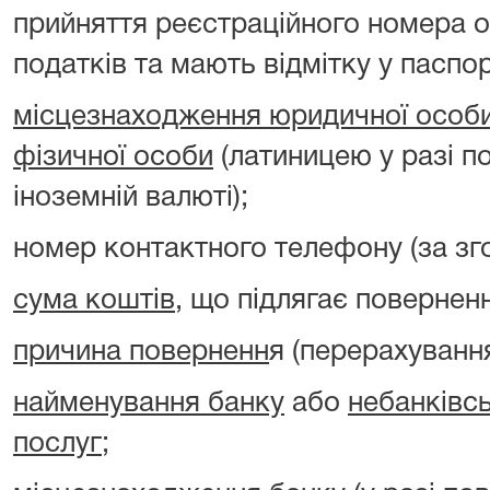
прийняття реєстраційного номера о
податків та мають відмітку у паспорт
місцезнаходження юридичної особ
фізичної особи
(латиницею у разі п
іноземній валюті);
номер контактного телефону (за зг
сума коштів
, що підлягає повернен
причина поверненн
я (перерахуванн
найменування банку
або
небанківс
послуг
;