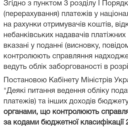
Згідно з пунктом 3 розділу I Поряд
(перерахування) платежів у націона
на рахунки отримувачів коштів, від
небанківських надавачів платіжних 
вказані у поданні (висновку, повідо
контролюють справляння надходжен
ведуть облік заборгованості в розрі
Постановою Кабінету Міністрів Укра
"Деякі питання ведення обліку подат
платежів) та інших доходів бюджет
органами, що контролюють справл
за кодами бюджетної класифікації 