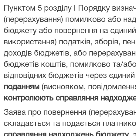
Пунктом 5 розділу I Порядку визна
(перерахування) помилково або над
бюджету або повернення на єдиний 
використання) податків, зборів, пен
доходів бюджетів, або перерахуван
бюджетів коштів, помилково та/або
відповідних бюджетів через єдиний
поданням
(висновком, повідомленн
контролюють справляння надходж
Заява про повернення (перерахува
складається та подається платник
справляння надходжень бюджету
, 